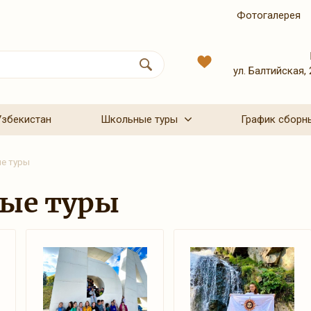
Фотогалерея
ул. Балтийская, 
Узбекистан
Школьные туры
График сборн
е туры
ые туры