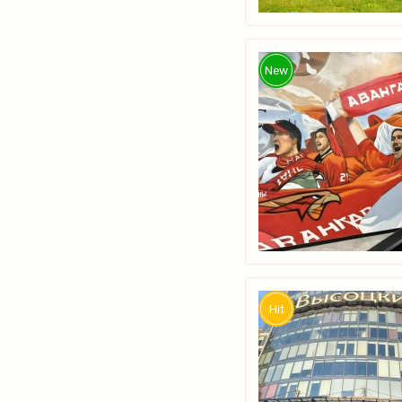
New
Hit