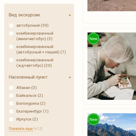
Вид экскурсии:
автобусный (59)
комбинированный
(авиа+автобус) (3)
New
комбинированный
(автобусный + пеший) (7)
комбинированный
(жд+автобус) (20)
Населенный пункт:
Абакан (3)
Байкальск (2)
Белокуриха (2)
Екатеринбург (1)
Иркутск (2)
New
Показать еще
(+12)