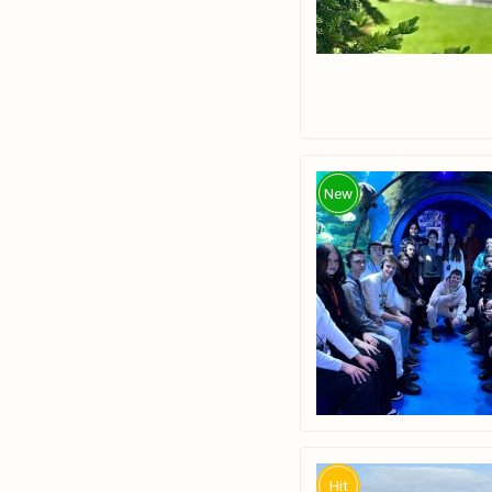
New
Hit