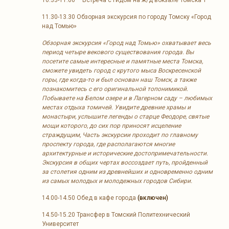
11.30-13.30 Обзорная экскурсия по городу Томску «Город
над Томью»
Обзорная экскурсия «Город над Томью» охватывает весь
период четыре векового существования города. Вы
посетите самые интересные и памятные места Томска,
сможете увидеть город с крутого мыса Воскресенской
горы, где когда-то и был основан наш Томск, а также
познакомитесь с его оригинальной топонимикой.
Побываете на Белом озере и в Лагерном саду – любимых
местах отдыха томичей. Увидите древние храмы и
монастыри, услышите легенды о старце Феодоре, святые
мощи которого, до сих пор приносят исцеление
страждущим, Часть экскурсии проходит по главному
проспекту города, где располагаются многие
архитектурные и исторические достопримечательности.
Экскурсия в общих чертах воссоздает путь, пройденный
за столетия одним из древнейших и одновременно одним
из самых молодых и молодежных городов Сибири.
14.00-14.50 Обед в кафе города
(включен)
14.50-15.20 Трансфер в Томский Политехнический
Университет