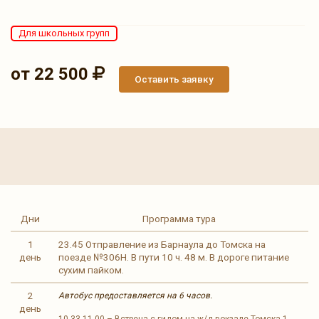
Для школьных групп
от 22 500
Оставить заявку
Дни
Программа тура
1
23.45 Отправление из Барнаула до Томска на
день
поезде №306Н. В пути 10 ч. 48 м. В дороге питание
сухим пайком.
2
Автобус предоставляется на 6 часов.
день
10.33-11.00 – Встреча с гидом на ж/д вокзале Томска 1