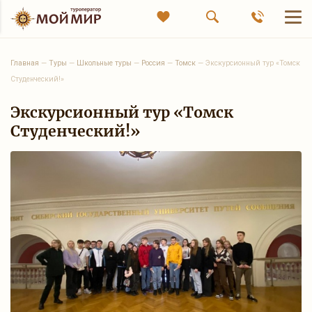
Главная
—
Туры
—
Школьные туры
—
Россия
—
Томск
—
Экскурсионный тур «Томск
Студенческий!»
Экскурсионный тур «Томск
Студенческий!»