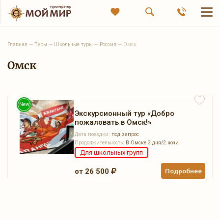
Главная
—
Туры
—
Школьные туры
—
Россия
—
Омск
Омск
New
Экскурсионный тур «Добро
пожаловать в Омск!»
Дата поездки:
под запрос
Продолжительность:
В Омске 3 дня/2 ночи
Для школьных групп
от 26 500
Подробнее