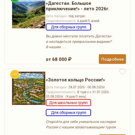
«Дагестан. Большое
приключение!» - лето 2026г.
Дата поездки:
под запрос
Продолжительность:
6 дней/5 ночей
Для сборных групп
Вы давно мечтали посетить Дагестан
и насладиться прекрасными видами?
В нашем . . .
от 68 000
Подробнее
Hit
«Золотое кольцо России!»
Дата поездки:
28.07.2026 - 06.08.2026г.
Продолжительность:
В туре с с 31.07.2026-
03.08.2026г. (4 дня/3 ночь)
Для школьных групп
Для сборных групп
Откройте для себя уникальное наследие
России с нашим захватывающим туром . . .