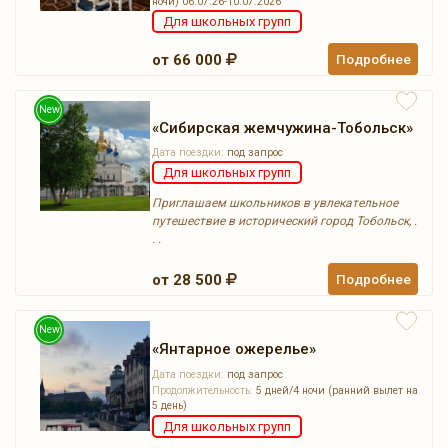
ночи) 06.07.26-10.07.2026
Для школьных групп
от 66 000
Подробнее
New
«Сибирская жемчужина-Тобольск»
Дата поездки:
под запрос
Для школьных групп
Приглашаем школьников в увлекательное
путешествие в исторический город Тобольск, .
. .
от 28 500
Подробнее
New
«Янтарное ожерелье»
Дата поездки:
под запрос
Продолжительность:
5 дней/4 ночи (ранний вылет на
5 день)
Для школьных групп