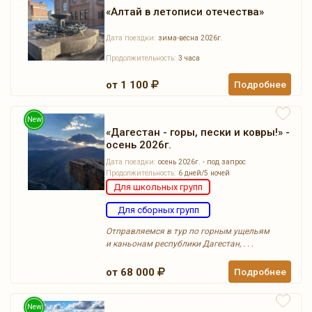
«Алтай в летописи отечества»
Дата поездки:
зима-весна 2026г.
Продолжительность:
3 часа
от 1 100
Подробнее
New
«Дагестан - горы, пески и ковры!» -
осень 2026г.
Дата поездки:
осень 2026г. - под запрос
Продолжительность:
6 дней/5 ночей
Для школьных групп
Для сборных групп
Отправляемся в тур по горным ущельям
и каньонам республики Дагестан, . . .
от 68 000
Подробнее
New