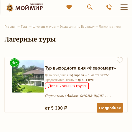
Главная
—
Туры
—
Школьные туры
—
Экскурсии по Барнаулу
—
Лагерные туры
Лагерные туры
New
Тур выходного дня «Февромарт»
Дата поездки:
28 февраля – 1 марта 2026г.
Продолжительность:
2 дня/ 1 ночь
Для школьных групп
снова ждет . . .
Парк-отель
»Ч
айка
»
от 5 300
Подробнее