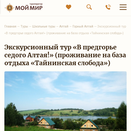
Главная
—
Туры
—
Школьные туры
—
Алтай
—
Горный Алтай
—
Экскурсионный тур
«В предгорье седого Алтая!» (проживание на база отдыха «Тайнинская слобода»)
Экскурсионный тур «В предгорье
седого Алтая!» (проживание на база
отдыха «Тайнинская слобода»)