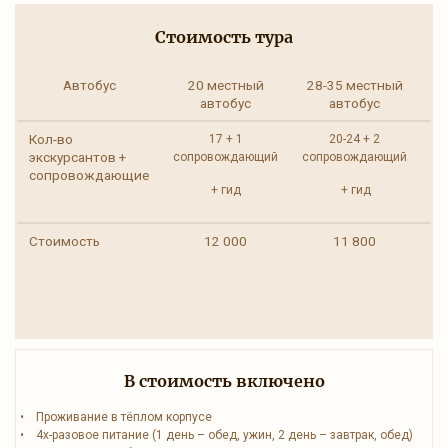
Стоимость тура
Автобус
20 местный
28-35 местный
автобус
автобус
Кол-во
17 + 1
20-24 + 2
экскурсантов +
сопровождающий
сопровождающий
со
сопровождающие
+ гид
+ гид
Стоимость
12 000
11 800
В стоимость включено
• Проживание в тёплом корпусе
• 4х-разовое питание (1 день – обед, ужин, 2 день – завтрак, обед)