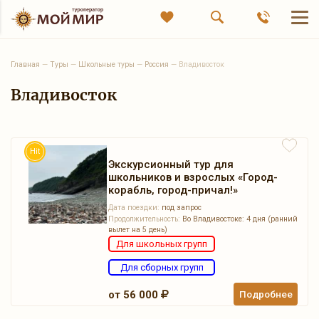
Главная
—
Туры
—
Школьные туры
—
Россия
—
Владивосток
Владивосток
Hit
Экскурсионный тур для
школьников и взрослых «Город-
корабль, город-причал!»
Дата поездки:
под запрос
Продолжительность:
Во Владивостоке: 4 дня (ранний
вылет на 5 день)
Для школьных групп
Для сборных групп
от 56 000
Подробнее