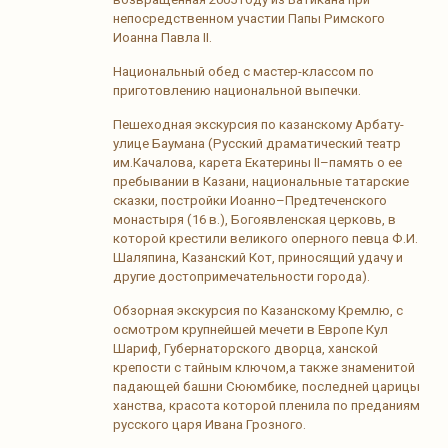
непосредственном участии Папы Римского
Иоанна Павла II.
Национальный обед с мастер-классом по
приготовлению национальной выпечки.
Пешеходная экскурсия по казанскому Арбату-
улице Баумана (Русский драматический театр
им.Качалова, карета Екатерины II–память о ее
пребывании в Казани, национальные татарские
сказки, постройки Иоанно–Предтеченского
монастыря (16 в.), Богоявленская церковь, в
которой крестили великого оперного певца Ф.И.
Шаляпина, Казанский Кот, приносящий удачу и
другие достопримечательности города).
Обзорная экскурсия по Казанскому Кремлю, с
осмотром крупнейшей мечети в Европе Кул
Шариф, Губернаторского дворца, ханской
крепости с тайным ключом,а также знаменитой
падающей башни Сююмбике, последней царицы
ханства, красота которой пленила по преданиям
русского царя Ивана Грозного.