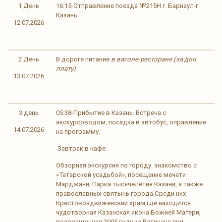
1 День
16:15-Отправление поезда №215Н г. Барнаул-г.
Казань.
12.07.2026
2 День
В дороге питание
в вагоне-ресторане (за доп
плату)
13.07.2026
3 день
05:38-Прибытие в Казань. Встреча с
экскурсоводом, посадка в автобус, оправление
14.07.2026
на программу.
Завтрак в кафе
Обзорная экскурсия по городу: знакомство с
«Татарской усадьбой», посещение мечети
Марджани, Парка тысячелетия Казани, а также
православных святынь города.Среди них
Крестовоздвиженский храм,где находится
чудотворная Казанская икона Божией Матери,
возвращенная 2005 году из Ватикана при