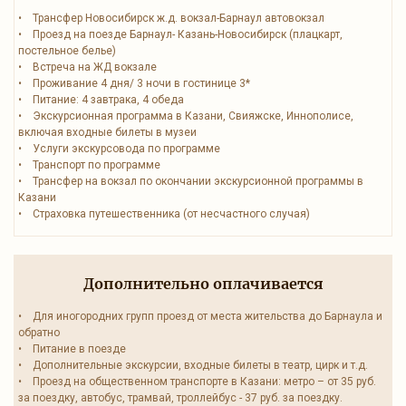
• Трансфер Новосибирск ж.д. вокзал-Барнаул автовокзал
• Проезд на поезде Барнаул- Казань-Новосибирск (плацкарт,
постельное белье)
• Встреча на ЖД вокзале
• Проживание 4 дня/ 3 ночи в гостинице 3*
• Питание: 4 завтрака, 4 обеда
• Экскурсионная программа в Казани, Свияжске, Иннополисе,
включая входные билеты в музеи
• Услуги экскурсовода по программе
• Транспорт по программе
• Трансфер на вокзал по окончании экскурсионной программы в
Казани
• Страховка путешественника (от несчастного случая)
Дополнительно оплачивается
• Для иногородних групп проезд от места жительства до Барнаула и
обратно
• Питание в поезде
• Дополнительные экскурсии, входные билеты в театр, цирк и т.д.
• Проезд на общественном транспорте в Казани: метро – от 35 руб.
за поездку, автобус, трамвай, троллейбус - 37 руб. за поездку.