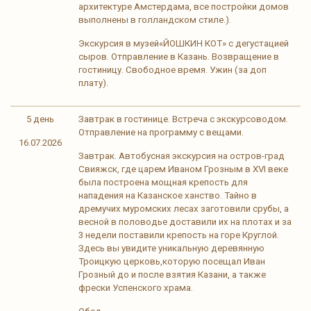
архитектуре Амстердама, все постройки домов
выполнены в голландском стиле.).
Экскурсия в музей«ЙОШКИН КОТ» с дегустацией
сыров. Отправление в Казань. Возвращение в
гостиницу. Свободное время. Ужин (за доп
плату).
5 день
Завтрак в гостинице. Встреча с экскурсоводом.
Отправление на программу с вещами.
16.07.2026
Завтрак. Автобусная экскурсия на остров-град
Свияжск, где царем Иваном Грозным в XVI веке
была построена мощная крепость для
нападения на Казанское ханство. Тайно в
дремучих муромских лесах заготовили срубы, а
весной в половодье доставили их на плотах и за
3 недели поставили крепость на горе Круглой.
Здесь вы увидите уникальную деревянную
Троицкую церковь,которую посещал Иван
Грозный до и после взятия Казани, а также
фрески Успенского храма.