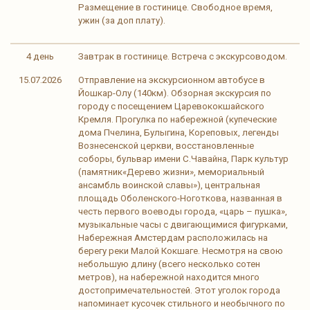
Размещение в гостинице. Свободное время,
ужин (за доп плату).
4 день
Завтрак в гостинице. Встреча с экскурсоводом.
15.07.2026
Отправление на экскурсионном автобусе в
Йошкар-Олу (140км). Обзорная экскурсия по
городу с посещением Царевококшайского
Кремля. Прогулка по набережной (купеческие
дома Пчелина, Булыгина, Кореповых, легенды
Вознесенской церкви, восстановленные
соборы, бульвар имени С.Чавайна, Парк культур
(памятник«Дерево жизни», мемориальный
ансамбль воинской славы»), центральная
площадь Оболенского-Ноготкова, названная в
честь первого воеводы города, «царь – пушка»,
музыкальные часы с двигающимися фигурками,
Набережная Амстердам расположилась на
берегу реки Малой Кокшаге. Несмотря на свою
небольшую длину (всего несколько сотен
метров), на набережной находится много
достопримечательностей. Этот уголок города
напоминает кусочек стильного и необычного по