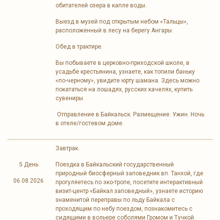
обитателей озера в капле воды.
Выезд в музей под открытым небом «Тальцы»,
расположенный в лесу на берегу Ангары.
Обед в трактире.
Вы побываете в церковно-приходской школе, в
усадьбе крестьянина, узнаете, как топили баньку
«по-черному», увидите юрту шамана. Здесь можно
покататься на лошадях, русских качелях, купить
сувениры.
Отправление в Байкальск. Размещение. Ужин. Ночь
в отеле/гостевом доме.
Завтрак.
5 День
Поездка в Байкальский государственный
природный биосферный заповедник вп. Танхой, где
06.08.2026
прогуляетесь по эко-тропе, посетите интерактивный
визит-центр «Байкал заповедный», узнаете историю
знаменитой переправы по льду Байкала с
проходящим по небу поездом, познакомитесь с
сидящими в вольере соболями Громом и Тучкой.