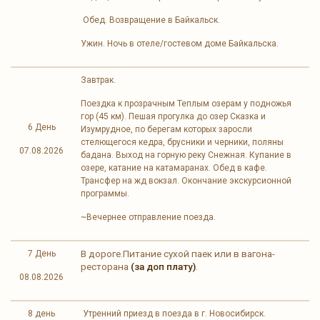
Обед. Возвращение в Байкальск.
Ужин. Ночь в отеле/гостевом доме Байкальска.
Завтрак.
Поездка к прозрачным Теплым озерам у подножья
гор (45 км). Пешая прогулка до озер Сказка и
6 День
Изумрудное, по берегам которых заросли
стелющегося кедра, брусники и черники, поляны
07.08.2026
бадана. Выход на горную реку Снежная. Купание в
озере, катание на катамаранах. Обед в кафе.
Трансфер на жд вокзал. Окончание экскурсионной
программы.
~Вечернее отправление поезда.
В дороге.Питание сухой паек или в вагона-
7 День
ресторана
(за доп плату)
.
08.08.2026
8 день
Утренний приезд в поезда в г. Новосибирск.