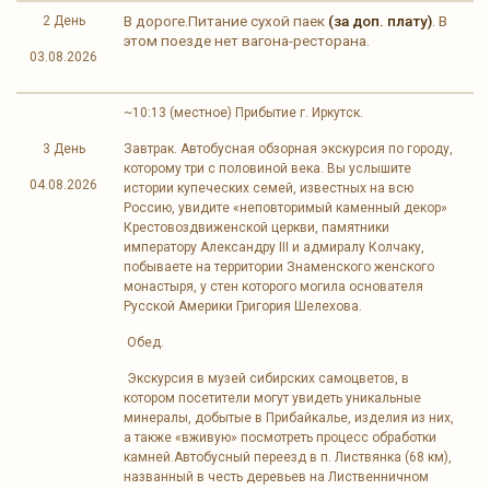
В дороге.Питание сухой паек
(за доп. плату)
. В
2 День
этом поезде нет вагона-ресторана.
03.08.2026
~10:13 (местное) Прибытие г. Иркутск.
3 День
Завтрак. Автобусная обзорная экскурсия по городу,
которому три с половиной века. Вы услышите
04.08.2026
истории купеческих семей, известных на всю
Россию, увидите «неповторимый каменный декор»
Крестовоздвиженской церкви, памятники
императору Александру III и адмиралу Колчаку,
побываете на территории Знаменского женского
монастыря, у стен которого могила основателя
Русской Америки Григория Шелехова.
Обед.
Экскурсия в музей сибирских самоцветов, в
котором посетители могут увидеть уникальные
минералы, добытые в Прибайкалье, изделия из них,
а также «вживую» посмотреть процесс обработки
камней.Автобусный переезд в п. Листвянка (68 км),
названный в честь деревьев на Лиственничном