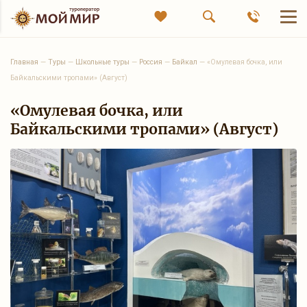
Главная
—
Туры
—
Школьные туры
—
Россия
—
Байкал
—
«Омулевая бочка, или
Байкальскими тропами» (Август)
«Омулевая бочка, или
Байкальскими тропами» (Август)