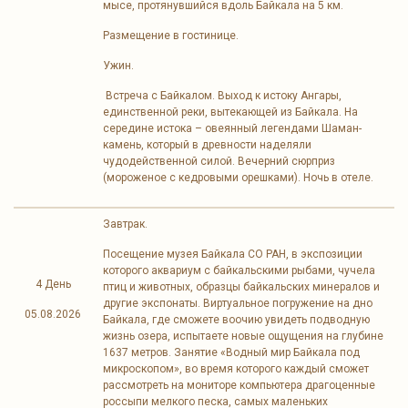
мысе, протянувшийся вдоль Байкала на 5 км.
Размещение в гостинице.
Ужин.
Встреча с Байкалом. Выход к истоку Ангары,
единственной реки, вытекающей из Байкала. На
середине истока – овеянный легендами Шаман-
камень, который в древности наделяли
чудодейственной силой. Вечерний сюрприз
(мороженое с кедровыми орешками). Ночь в отеле.
Завтрак.
Посещение музея Байкала СО РАН, в экспозиции
которого аквариум с байкальскими рыбами, чучела
4 День
птиц и животных, образцы байкальских минералов и
другие экспонаты. Виртуальное погружение на дно
05.08.2026
Байкала, где сможете воочию увидеть подводную
жизнь озера, испытаете новые ощущения на глубине
1637 метров. Занятие «Водный мир Байкала под
микроскопом», во время которого каждый сможет
рассмотреть на мониторе компьютера драгоценные
россыпи мелкого песка, самых маленьких