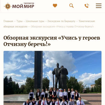
Главная
—
Туры
—
Школьные туры
—
Экскурсии по Барнаулу
—
Тематические
обзорные экскурсии
—
Обзорная экскурсия «Учись у героев Отчизну беречь!»
Обзорная экскурсия «Учись у героев
Отчизну беречь!»