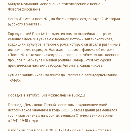
Минута молчания. Исполнение стихотворений о войне.
Фотографирование.
Центр «Память» пост №1, на базе которого создан музей «История
русского воинства».
Барнаульский Пост № 1 — один из самых старейших в стране.
Именно здесь мы узнаем о военной истории Алтайского края,
традициях, культуре, а также о роли, которую он играл в различные
исторические периоды. Нас ждет просмотр фильма об истории
«Поста №1»-эта часть экскурсии позволит глубже понять военное
прошлое г. Барнаула и нашей родины. Завершится экскурсия
практической частью- разбором Автомата Калашникова.
Бульвар защитников Сталинграда. Рассказ о легендарном танке
Т-34-85.
Посадка в автобус. Возможно пешие выходы
Площадь Демидова: Горный госпиталь, сохранившее своё
историческое значение в годы ВОВ. В этом здании размещался
госпиталь раненых на фронтах Великой Отечественной войны
в 1941-1945 годах.
Народный дом в годы ВОВ. С 1941-1943 на сцене выступали