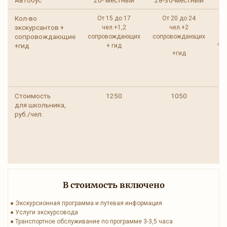
Кол-во
От 15 до 17
От 20 до 24
От 
экскурсантов +
чел.+1,2
чел.+2
сопровождающие
сопровождающих
сопровождающих
со
+гид
+ гид
+гид
Стоимость
1250
1050
для школьника,
руб./чел.
В стоимость включено
● Экскурсионная программа и путевая информация
● Услуги экскурсовода
● Транспортное обслуживание по программе 3-3,5 часа