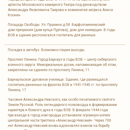
артисты Московского камерного Театра под руководством
Александра Яковлевича Таирова и знаменитая актриса Алиса
Коонен.
Площадь Свободы. Ул. Пушкина д.58. Варфоломееевский
дом призрения (дом купца Пуртова), дом для неимущих. В годы
ВОВ в здании располагался госпиталь для раненых.
Посадка в автобус. Возможно пешие выходы
Проспект Ленина. Город Барнаул в годы ВОВ — центр сибирского
военного округа. Мемориальные доски, напоминающие об этом,
закреплены на зданиях по проспекту Ленина, 11.
Барнаульское духовное училище. Здание, где размещался
госпиталь раненных на фронтах ВОВ в 1941-1945 гг. по проспекту
Ленина, 17.
Часовня Александра Невского, как особо печатаемого святого
Земли Русской. Роль легендарного полководца в формировании
характера и боевого духа в годы ВОВ. В феврале 1944 года
при въезде в город новгородцы установили огромную копию
центральной части триптиха «Александр Невский». Через 700
лет Александр Невский вновь вдохновлял воинов на борьбу