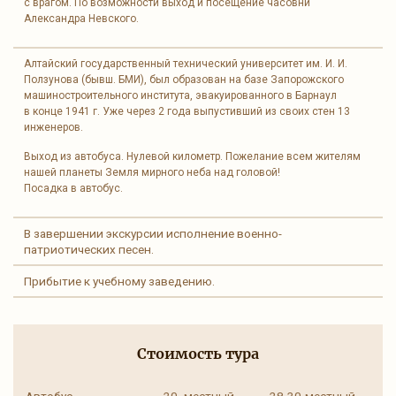
с врагом. По возможности выход и посещение часовни
Александра Невского.
Алтайский государственный технический университет им. И. И.
Ползунова (бывш. БМИ), был образован на базе Запорожского
машиностроительного института, эвакуированного в Барнаул
в конце 1941 г. Уже через 2 года выпустивший из своих стен 13
инженеров.
Выход из автобуса. Нулевой километр. Пожелание всем жителям
нашей планеты Земля мирного неба над головой!
Посадка в автобус.
В завершении экскурсии исполнение военно-
патриотических песен.
Прибытие к учебному заведению.
Стоимость тура
Автобус
20- местный
28-30-местный
30