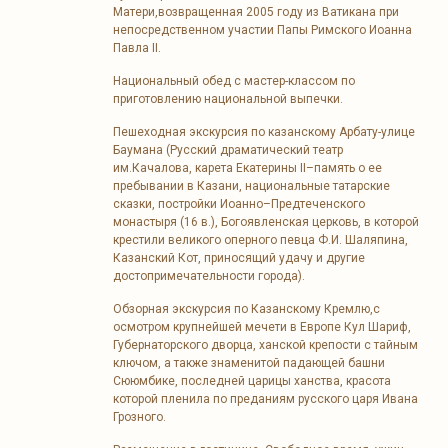
Матери,возвращенная 2005 году из Ватикана при
непосредственном участии Папы Римского Иоанна
Павла II.
Национальный обед с мастер-классом по
приготовлению национальной выпечки.
Пешеходная экскурсия по казанскому Арбату-улице
Баумана (Русский драматический театр
им.Качалова, карета Екатерины II–память о ее
пребывании в Казани, национальные татарские
сказки, постройки Иоанно–Предтеченского
монастыря (16 в.), Богоявленская церковь, в которой
крестили великого оперного певца Ф.И. Шаляпина,
Казанский Кот, приносящий удачу и другие
достопримечательности города).
Обзорная экскурсия по Казанскому Кремлю,с
осмотром крупнейшей мечети в Европе Кул Шариф,
Губернаторского дворца, ханской крепости с тайным
ключом, а также знаменитой падающей башни
Сююмбике, последней царицы ханства, красота
которой пленила по преданиям русского царя Ивана
Грозного.