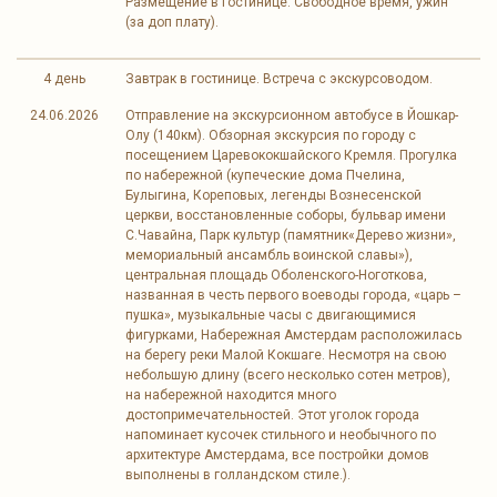
Размещение в гостинице. Свободное время, ужин
(за доп плату).
4 день
Завтрак в гостинице. Встреча с экскурсоводом.
24.06.2026
Отправление на экскурсионном автобусе в Йошкар-
Олу (140км). Обзорная экскурсия по городу с
посещением Царевококшайского Кремля. Прогулка
по набережной (купеческие дома Пчелина,
Булыгина, Кореповых, легенды Вознесенской
церкви, восстановленные соборы, бульвар имени
С.Чавайна, Парк культур (памятник«Дерево жизни»,
мемориальный ансамбль воинской славы»),
центральная площадь Оболенского-Ноготкова,
названная в честь первого воеводы города, «царь –
пушка», музыкальные часы с двигающимися
фигурками, Набережная Амстердам расположилась
на берегу реки Малой Кокшаге. Несмотря на свою
небольшую длину (всего несколько сотен метров),
на набережной находится много
достопримечательностей. Этот уголок города
напоминает кусочек стильного и необычного по
архитектуре Амстердама, все постройки домов
выполнены в голландском стиле.).