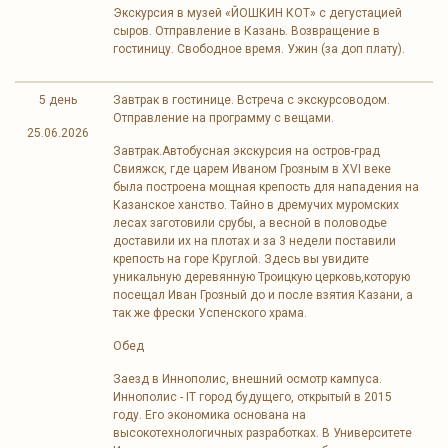
Экскурсия в музей «ЙОШКИН КОТ» с дегустацией
сыров. Отправление в Казань. Возвращение в
гостиницу. Свободное время. Ужин (за доп плату).
5 день
Завтрак в гостинице. Встреча с экскурсоводом.
Отправление на программу с вещами.
25.06.2026
Завтрак.Автобусная экскурсия на остров-град
Свияжск, где царем Иваном Грозным в XVI веке
была построена мощная крепость для нападения на
Казанское ханство. Тайно в дремучих муромских
лесах заготовили срубы, а весной в половодье
доставили их на плотах и за 3 недели поставили
крепость на горе Круглой. Здесь вы увидите
уникальную деревянную Троицкую церковь,которую
посещал Иван Грозный до и после взятия Казани, а
так же фрески Успенского храма.
Обед
Заезд в Иннополис, внешний осмотр кампуса.
Иннополис - IT город будущего, открытый в 2015
году. Его экономика основана на
высокотехнологичных разработках. В Университете