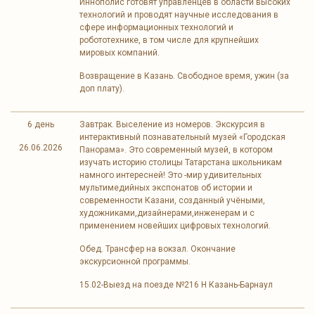
Иннополис готовят управленцев в области высоких
технологий и проводят научные исследования в
сфере информационных технологий и
робототехнике, в том числе для крупнейших
мировых компаний.
Возвращение в Казань. Свободное время, ужин (за
доп плату).
6 день
Завтрак. Выселение из номеров. Экскурсия в
интерактивный познавательный музей «Городская
26.06.2026
Панорама». Это современный музей, в котором
изучать историю столицы Татарстана школьникам
намного интересней! Это -мир удивительных
мультимедийных экспонатов об истории и
современности Казани, созданный учёными,
художниками,дизайнерами,инженерам и с
применением новейших цифровых технологий.
Обед. Трансфер на вокзал. Окончание
экскурсионной программы.
15.02-Выезд на поезде №216 Н Казань-Барнаул