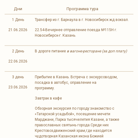
Дни
Программа тура
1 День
Трансфер из г. Барнаула в г. Новосибирск жд вокзал.
21.06.2026
22.54-Вечернее отправление поезда №115Н г.
Новосибирск-г. Казань.
2 День
В дороге питание
в вагоне-ресторане (за доп плату)
22.06.2026
3 день
Прибытие в Казань. Встреча с экскурсоводом,
посадка в автобус, оправление на
23.06.2026
программу.
Завтрак в кафе
Обзорная экскурсия по городу:знакомство с
«Татарской усадьбой», посещение мечети
Марджани, Парка тысячелетия Казани, а также
православных святынь города.Среди них
Крестовоздвиженский храм,где находится
чудотворная Казанская икона Божией