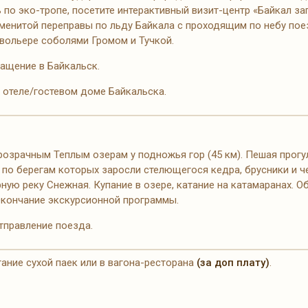
 по эко-тропе, посетите интерактивный визит-центр «Байкал за
менитой переправы по льду Байкала с проходящим по небу пое
вольере соболями Громом и Тучкой.
ащение в Байкальск.
в отеле/гостевом доме Байкальска.
розрачным Теплым озерам у подножья гор (45 км). Пешая прогу
 по берегам которых заросли стелющегося кедра, брусники и ч
ную реку Снежная. Купание в озере, катание на катамаранах. О
Окончание экскурсионной программы.
тправление поезда.
тание сухой паек или в вагона-ресторана
(за доп плату)
.