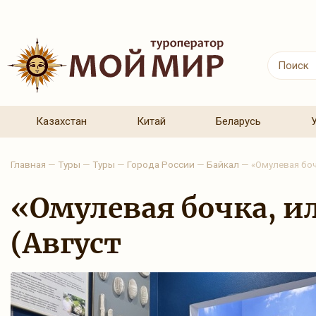
Казахстан
Китай
Беларусь
Главная
—
Туры
—
Туры
—
Города России
—
Байкал
—
«Омулевая боч
«Омулевая бочка, 
(Август