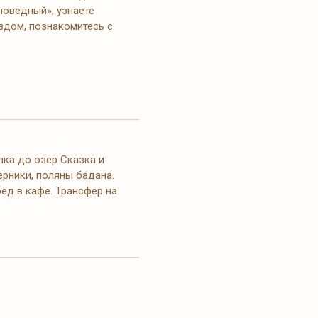
поведный», узнаете
здом, познакомитесь с
лка до озер Сказка и
ерники, поляны бадана.
бед в кафе. Трансфер на