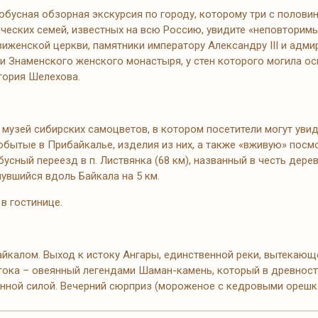
обусная обзорная экскурсия по городу, которому три с полови
еческих семей, известных на всю Россию, увидите «неповторим
иженской церкви, памятники императору Александру III и адми
ии Знаменского женского монастыря, у стен которого могила о
гория Шелехова.
 музей сибирских самоцветов, в котором посетители могут уви
обытые в Прибайкалье, изделия из них, а также «вживую» посм
усный переезд в п. Листвянка (68 км), названный в честь дер
увшийся вдоль Байкала на 5 км.
в гостинице.
айкалом. Выход к истоку Ангары, единственной реки, вытекающе
тока – овеянный легендами Шаман-камень, который в древнос
нной силой. Вечерний сюрприз (мороженое с кедровыми орешкам