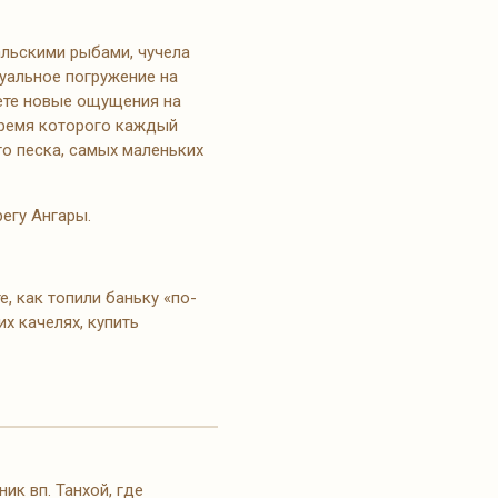
альскими рыбами, чучела
туальное погружение на
ете новые ощущения на
время которого каждый
о песка, самых маленьких
егу Ангары.
, как топили баньку «по-
х качелях, купить
к вп. Танхой, где