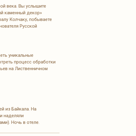
ной века. Вы услышите
ый каменный декор»
ралу Колчаку, побываете
снователя Русской
деть уникальные
отреть процесс обработки
евьев на Лиственничном
й из Байкала. На
ти наделяли
и). Ночь в отеле.