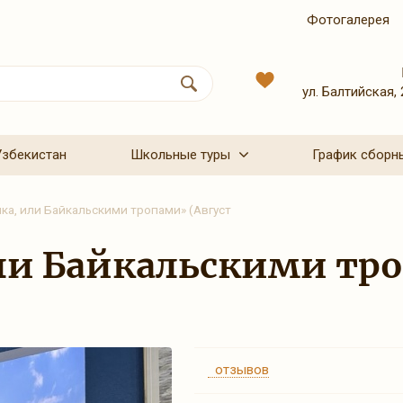
Фотогалерея
ул. Балтийская, 
Узбекистан
Школьные туры
График сборн
ка, или Байкальскими тропами» (Август
или Байкальскими тр
отзывов