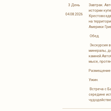
3 День
Завтрак. Авт
истории куп
04.08.2026
Крестовоздв
на территор
Америки Гри
Обед.
Экскурсия в
минералы, д
камней.Автоб
мысе, протян
Размещение 
Ужин.
Встреча с Б
середине ис
чудодействе