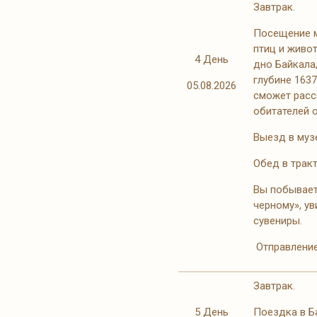
Завтрак.
Посещение м
птиц и живо
4 День
дно Байкала
глубине 163
05.08.2026
сможет расс
обитателей о
Выезд в муз
Обед в тракт
Вы побываете
черному», ув
сувениры.
Отправление
Завтрак.
5 День
Поездка в Б