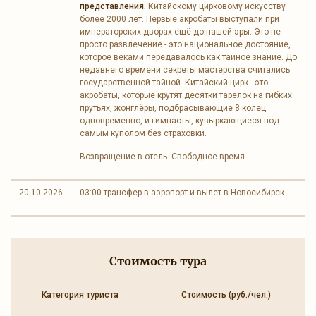
представления.
Китайскому цирковому искусству
более 2000 лет. Первые акробаты выступали при
императорских дворах ещё до нашей эры. Это не
просто развлечение - это национальное достояние,
которое веками передавалось как тайное знание. До
недавнего времени секреты мастерства считались
государственной тайной. Китайский цирк - это
акробаты, которые крутят десятки тарелок на гибких
прутьях, жонглёры, подбрасывающие 8 колец
одновременно, и гимнасты, кувыркающиеся под
самым куполом без страховки.
Возвращение в отель. Свободное время.
20.10.2026
03:00 трансфер в аэропорт и вылет в Новосибирск
Стоимость тура
Категория туриста
Стоимость (руб./чел.)