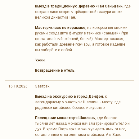
Выезд в традиционную деревню «Тан Саньцай»,
где
сохранились секреты трёхцветной глазури эпохи
великой династии Тан.
Мастер-класс по керамике
, на котором вы своими
руками создадите фигурку в технике «саньцай» (три
цвета: зелёный, жёлтый, белый). Мастер покажет,
как работали древние гончары, а готовое изделие
вы заберёте с собой.
Ужин.
Возвращение в отель.
16.10.2026
Завтрак.
Выезд на экскурсию в город Дэнфэн
, к
легендарному монастырю Шаолинь - месту, где
родилось китайское боевое искусство.
Посещение монастыря Шаолинь
, где больше
тысячи лет назад монахи начали тренировать тело и
дух. В храме Патриарха можно увидеть ямы от ног,
оставленные многолетними стойками. А в Зале