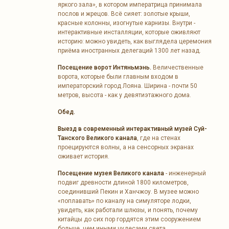
яркого зала», в котором императрица принимала
послов и жрецов. Всё сияет: золотые крыши,
красные колонны, изогнутые карнизы. Внутри -
интерактивные инсталляции, которые оживляют
историю: можно увидеть, как выглядела церемония
приёма иностранных делегаций 1300 лет назад.
Посещение ворот Интяньмэнь.
Величественные
ворота, которые были главным входом в
императорский город Лояна. Ширина - почти 50
метров, высота - как у девятиэтажного дома.
Обед.
Выезд в современный интерактивный музей Суй-
Танского Великого канала
, где на стенах
проецируются волны, а на сенсорных экранах
оживает история.
Посещение музея Великого канала
- инженерный
подвиг древности длиной 1800 километров,
соединивший Пекин и Ханчжоу. В музее можно
«поплавать» по каналу на симуляторе лодки,
увидеть, как работали шлюзы, и понять, почему
китайцы до сих пор гордятся этим сооружением
больше, чем иными чудесами света.