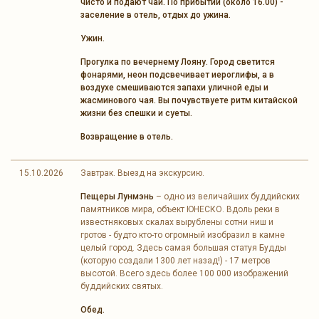
чисто и подают чай. По прибытии (около 16.00) -
заселение в отель, отдых до ужина.
Ужин.
Прогулка по вечернему Лояну. Город светится
фонарями, неон подсвечивает иероглифы, а в
воздухе смешиваются запахи уличной еды и
жасминового чая. Вы почувствуете ритм китайской
жизни без спешки и суеты.
Возвращение в отель.
15.10.2026
Завтрак. Выезд на экскурсию.
Пещеры Лунмэнь
– одно из величайших буддийских
памятников мира, объект ЮНЕСКО. Вдоль реки в
известняковых скалах вырублены сотни ниш и
гротов - будто кто-то огромный изобразил в камне
целый город. Здесь самая большая статуя Будды
(которую создали 1300 лет назад!) - 17 метров
высотой. Всего здесь более 100 000 изображений
буддийских святых.
Обед.