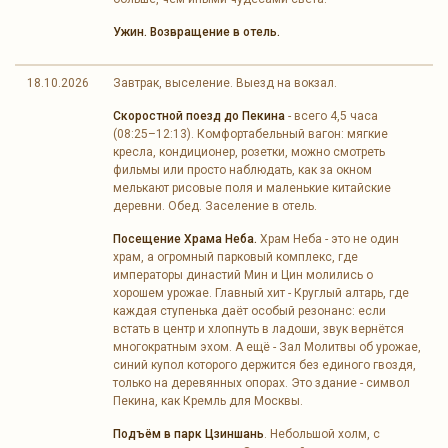
Ужин. Возвращение в отель.
18.10.2026
Завтрак, выселение. Выезд на вокзал.
Скоростной поезд до Пекина
- всего 4,5 часа
(08:25–12:13). Комфортабельный вагон: мягкие
кресла, кондиционер, розетки, можно смотреть
фильмы или просто наблюдать, как за окном
мелькают рисовые поля и маленькие китайские
деревни. Обед. Заселение в отель.
Посещение Храма Неба.
Храм Неба - это не один
храм, а огромный парковый комплекс, где
императоры династий Мин и Цин молились о
хорошем урожае. Главный хит - Круглый алтарь, где
каждая ступенька даёт особый резонанс: если
встать в центр и хлопнуть в ладоши, звук вернётся
многократным эхом. А ещё - Зал Молитвы об урожае,
синий купол которого держится без единого гвоздя,
только на деревянных опорах. Это здание - символ
Пекина, как Кремль для Москвы.
Подъём в парк Цзиншань
. Небольшой холм, с