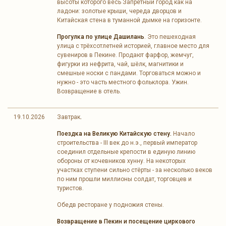
высоты которого весь Запретный город как на
ладони: золотые крыши, череда дворцов и
Китайская стена в туманной дымке на горизонте.
Прогулка по улице Дашилань
. Это пешеходная
улица с трёхсотлетней историей, главное место для
сувениров в Пекине. Продают фарфор, жемчуг,
фигурки из нефрита, чай, шёлк, магнитики и
смешные носки с пандами. Торговаться можно и
нужно - это часть местного фольклора. Ужин.
Возвращение в отель.
19.10.2026
Завтрак
.
Поездка на Великую Китайскую стену.
Начало
строительства - III век до н.э., первый император
соединил отдельные крепости в единую линию
обороны от кочевников хунну. На некоторых
участках ступени сильно стёрты - за несколько веков
по ним прошли миллионы солдат, торговцев и
туристов.
Обедв ресторане у подножия стены.
Возвращение в Пекин и посещение циркового