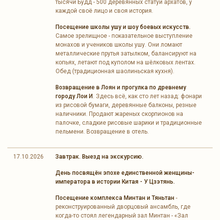
тысячи Будд - 500 деревянных статуй архатов, у
каждой своё лицо и своя история.
Посещение школы ушу и шоу боевых искусств.
Самое зрелищное - показательное выступление
монахов и учеников школы ушу. Они ломают
металлические прутья затылком, балансируют на
копьях, летают под куполом на шёлковых лентах.
Обед (традиционная шаолиньская кухня).
Возвращение в Лоян и прогулка по древнему
городу Лои И
. Здесь всё, как сто лет назад: фонари
из рисовой бумаги, деревянные балконы, резные
наличники. Продают жареных скорпионов на
палочке, сладкие рисовые шарики и традиционные
пельмени. Возвращение в отель.
17.10.2026
Завтрак. Выезд на экскурсию.
День посвящён эпохе единственной женщины-
императора в истории Китая - У Цзэтянь.
Посещение комплекса Минтан и Тяньтан
-
реконструированный дворцовый ансамбль, где
когда-то стоял легендарный зал Минтан - «Зал