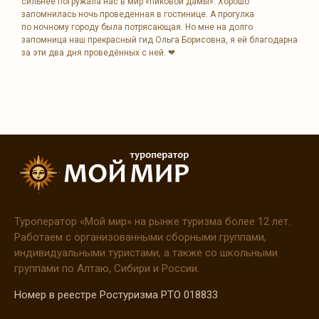
сильнее погружала нас в мир «пиковой дамы». Хорошо
запомнилась ночь проведенная в гостинице. А прогулка
по ночному городу была потрясающая. Но мне на долго
запомница наш прекрасный гид Ольга Борисовна, я ей благодарна
за эти два дня проведëнных с ней. ❤
Туроператор
«Мой
мир» на рынке туризма более 12 лет.
Работаем с организованными сборными группами,
индивидуальными туристами, а также со школьными
группами по Алтаю, Сибири и России.
Номер в реестре Ростуризма РТО 018833