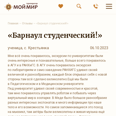
Главная
—
Отзывы
—
«Барнаул студенческий!»
«Барнаул студенческий!»
ученица, с. Крестьянка
06.10.2023
Мне всë очень понравилось, экскурсии по университетам были
очень интересные и познавательные, больше всего понравилось
в АГУ и в РАНХиГС. В АГУ очень понравилась экскурсия
по лабораториям и само заведение.РАНХИГС удивил своей
величиной и разнообразием, каждый блок открывал себя с новой
стороны.там всë сделано великолепно.Ещë мы были
в Педагогическом и в Медицинском уневерситете.
Пед.университет удивил своей современностью и красотой,
там мне понравилось управлять роботом и побывать через
виртуальный мир в зоопарке. В Меде было большое разнообразие
разных интересных экспонатов и много информации про наше
тело и его возможности. Но самое запоминающиеся это поход
на мьюзикл, там актëры были великолепны и живая музыка ещë