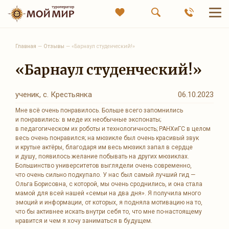
Главная
—
Отзывы
—
«Барнаул студенческий!»
«Барнаул студенческий!»
ученик, с. Крестьянка
06.10.2023
Мне всё очень понравилось. Больше всего запомнились
и понравились: в меде их необычные экспонаты;
в педагогическом их роботы и технологичность; РАНХиГС в целом
весь очень понравился; на мюзикле был очень красивый звук
и крутые актёры, благодаря им весь мюзикл запал в сердце
и душу, появилось желание побывать на других мюзиклах.
Большинство университетов выглядели очень современно,
что очень сильно подкупало. У нас был самый лучший гид —
Ольга Борисовна, с которой, мы очень сроднились, и она стала
мамой для всей нашей «семьи на два дня». Я получила много
эмоций и информации, от которых, я подняла мотивацию на то,
что бы активнее искать внутри себя то, что мне по-настоящему
нравится и чем я хочу заниматься в будущем.