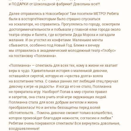
и ПОДАРКИ от Шоколадной фабрики!! Довольны все!!!
Далее отправились в Новосибирск! Там посетили МЕТРО! Ребята
были в восторге!Некоторым было страшно спускаться
на эскалаторе, но справились. Прогулялись по городу, осмотрели
достопримечательности и побывали у главной елки города около
театра оперы и балета, где встретили Деда Мороза и загадали
желание. И он угостил их конфетами. Маленькие мечты
сбываются, особенно под Новый Год. Ближе к вечеру
мы отправились в академический молодежный театр «Глобус»
на постановку «Поллианна».
«Поллианна» — спектакль для всех тех, кому в жизни не хватает
веры в чудо. Удивительная история о маленькой девочке,
оставшейся сиротой, которую из «чувства долга» взяла
на воспитание тетка. С самых ранних лет любящий отец приучал
девочку к игре «в радость». И когда его не стало, Поллианна
не прекратила игру. Наоборот! Попав в мир строгих правил
и запретов, она стала учить этой игре окружающих людей.
Поллианна стала для всех добрым ангелом и жизнь
преобразилась! Но и ангелы беззащитны перед волей
обстоятельств... Помочь девочке сможет только волшебство,
которое произойдет благодаря нежности, согласию и любви."
Ребятам очень понравился спектакль! Все вернулись довольные,
воодушевленные!