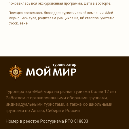
понравилась вся экскурсионная программа. Дети в восторге.
Поездка состоялась благодаря туристической компании «Мой
мир» г. Барнаула, родителям учащихся 8а, 8б классов, учителю
русск, евне.
Туроператор
«Мой
мир» на рынке туризма более 12 лет.
Работаем с организованными сборными группами,
индивидуальными туристами, а также со школьными
группами по Алтаю, Сибири и России.
Номер в реестре Ростуризма РТО 018833