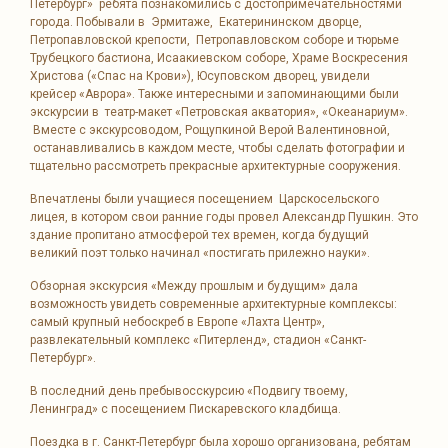
Петербург» ребята познакомились с достопримечательностями
города. Побывали в Эрмитаже, Екатерининском дворце,
Петропавловской крепости, Петропавловском соборе и тюрьме
Трубецкого бастиона, Исаакиевском соборе, Храме Воскресения
Христова («Спас на Крови»), Юсуповском дворец, увидели
крейсер «Аврора». Также интересными и запоминающими были
экскурсии в театр-макет «Петровская акватория», «Океанариум».
Вместе с экскурсоводом, Рощупкиной Верой Валентиновной,
останавливались в каждом месте, чтобы сделать фотографии и
тщательно рассмотреть прекрасные архитектурные сооружения.
Впечатлены были учащиеся посещением Царскосельского
лицея, в котором свои ранние годы провел Александр Пушкин. Это
здание пропитано атмосферой тех времен, когда будущий
великий поэт только начинал «постигать прилежно науки».
Обзорная экскурсия «Между прошлым и будущим» дала
возможность увидеть современные архитектурные комплексы:
самый крупный небоскреб в Европе «Лахта Центр»,
развлекательный комплекс «Питерленд», стадион «Санкт-
Петербург».
В последний день пребывосскурсию «Подвигу твоему,
Ленинград» с посещением Пискаревского кладбища.
Поездка в г. Санкт-Петербург была хорошо организована, ребятам