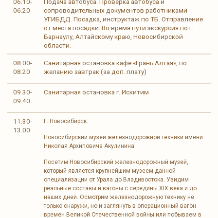
06.10-
Подача автобуса. Проверка автобуса и
06.20
сопроводительных документов работниками
УГИБДД. Посадка, инструктаж по ТБ. Отправление
от места посадки. Во время пути экскурсия по г.
Барнаулу, Алтайскому краю, Новосибирской
области.
08.00-
Санитарная остановка кафе «Грань Алтая», по
08.20
желанию завтрак (за доп. плату)
09.30-
Санитарная остановка г. Искитим
09.40
11.30-
Г. Новосибирск.
13.00
Новосибирский музей железнодорожной техники имени
Николая Архиповича Акулинина.
Посетим Новосибирский железнодорожный музей,
который является крупнейшим музеем данной
специализации от Урала до Владивостока. Увидим
реальные составы и вагоны с середины XIX века и до
наших дней. Осмотрим железнодорожную технику не
только снаружи, но и заглянуть в операционный вагон
времен Великой Отечественной войны или побываем в