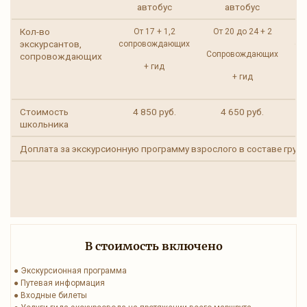
автобус
автобус
Кол-во
От 17 + 1,2
От 20 до 24 + 2
О
экскурсантов,
сопровождающих
со
Сопровождающих
сопровождающих
+ гид
+ гид
Стоимость
4 850 руб.
4 650 руб.
школьника
Доплата за экскурсионную программу взрослого в составе груп
В стоимость включено
● Экскурсионная программа
● Путевая информация
● Входные билеты