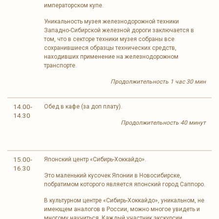
императорском купе.
Уникальность музея железнодорожной техники
Западно-Сибирской железной дороги заключается в
том, что в секторе техники музея собраны все
сохранившиеся образцы технических средств,
находивших применение на железнодорожном
транспорте.
Продолжительность 1 час 30 мин
14.00-
Обед в кафе (за доп плату).
14.30
Продолжительность 40 минут
15.00-
Японский центр «Сибирь-Хоккайдо».
16.30
Это маленький кусочек Японии в Новосибирске,
побратимом которого является японский город Саппоро.
В культурном центре «Сибирь-Хоккайдо», уникальном, не
имеющем аналогов в России, можно многое увидеть и
многому научиться. Каждый участник экскурсии